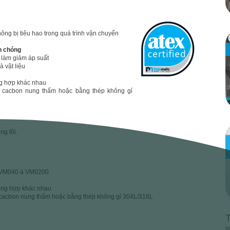
normes atex
hông bị tiêu hao trong quá trình vận chuyển
certified
p
h chóng
palamatic
 làm giảm áp suất
process
à vật liệu
ổng hợp khác nhau
 cacbon nung thấm hoặc bằng thép không gỉ
ng tôi.
C
i
: VM040 à VM0200
tổng hợp khác nhau
 cacbon nung thấm hoặc bằng thép không gỉ 304L/316L
T