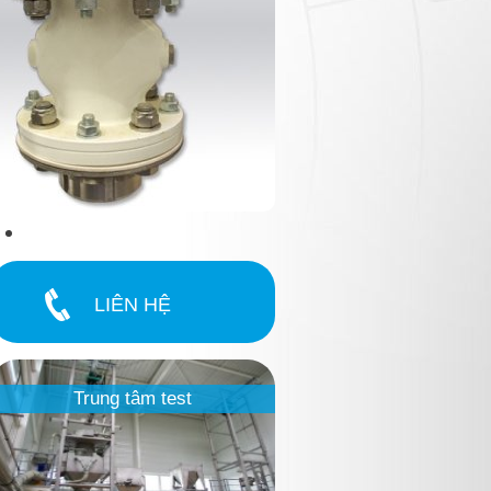
LIÊN HỆ
igne-production-palamatic-
Trung tâm test
rocess-light.jpg