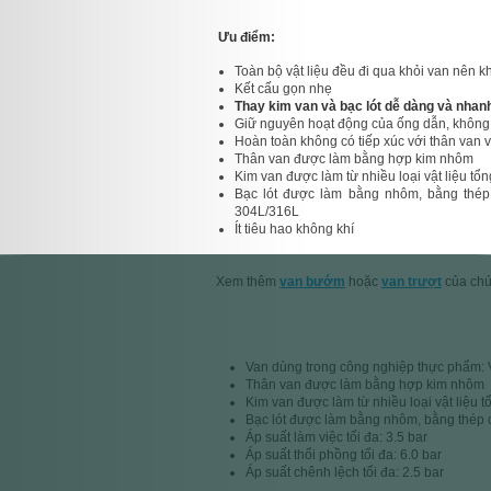
Ưu điểm:
Toàn bộ vật liệu đều đi qua khỏi van nên k
Kết cấu gọn nhẹ
Thay kim van và bạc lót dễ dàng và nhan
Giữ nguyên hoạt động của ống dẫn, không
Hoàn toàn không có tiếp xúc với thân van v
Thân van được làm bằng hợp kim nhôm
Kim van được làm từ nhiều loại vật liệu t
Bạc lót được làm bằng nhôm, bằng thép
304L/316L
Ít tiêu hao không khí
Xem thêm
van bướm
hoặc
van trượt
của chú
Van dùng trong công nghiệp thực phẩm
Thân van được làm bằng hợp kim nhôm
Kim van được làm từ nhiều loại vật liệu 
Bạc lót được làm bằng nhôm, bằng thép
Áp suất làm việc tối đa: 3.5 bar
Áp suất thổi phồng tối đa: 6.0 bar
Áp suất chênh lệch tối đa: 2.5 bar