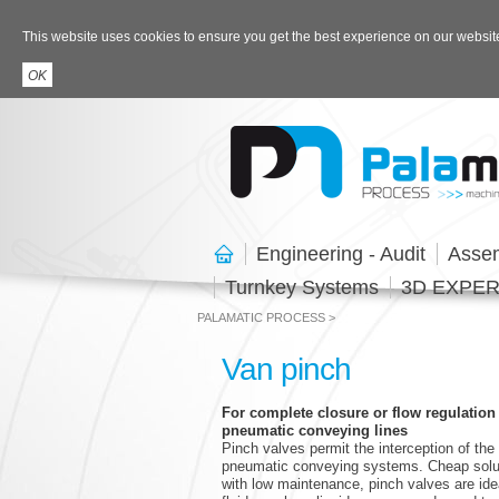
This website uses cookies to ensure you get the best experience on our websit
Engineering - Audit
Asse
Turnkey Systems
3D EXPERIE
PALAMATIC PROCESS
Van pinch
Chào
For complete closure or flow regulation 
pneumatic conveying lines
Pinch valves permit the interception of the 
pneumatic conveying systems. Cheap soluti
with low maintenance, pinch valves are ide