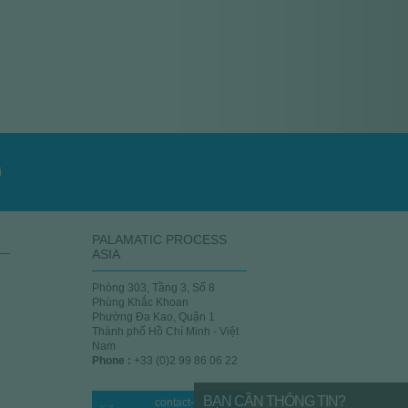
 NÂNG DI
MÁY TRỘN NGUYÊN
GIẢI PHÁP CHO BAO
GIẢI PHÁP CHO
G
YỂN
LIỆU
JUMBO
THÙNG PHUY
i
PALAMATIC PROCESS
ASIA
Phòng 303, Tầng 3, Số 8
Phùng Khắc Khoan
Phường Đa Kao, Quận 1
Thành phố Hồ Chí Minh
-
Việt
Nam
Phone :
+33 (0)2 99 86 06 22
BẠN CẦN THÔNG TIN?
contact-