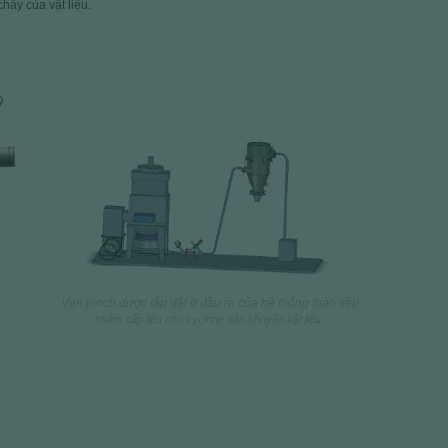
chảy của vật liệu.
Implantation vanne manchon industrielle
Van pinch được lắp đặt ở đầu ra của hệ thống tháo liệu
nhằm cấp liệu cho cyclone vận chuyển vật liệu.