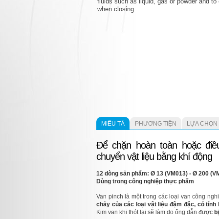
fluids such as liquid, gas or powder and t
when closing.
mừng
MIÊU TẢ
PHƯƠNG TIỆN
LỰA CHỌN
Để chặn hoàn toàn hoặc điều
chuyển vật liệu bằng khí động
12 dòng sản phẩm: Ø 13 (VM013) - Ø 200 (V
Dùng trong công nghiệp thực phẩm
Van pinch là một trong các loại van công ng
chảy của các loại vật liệu đậm đặc, có tính
Kim van khi thót lại sẽ làm do ống dẫn được
b