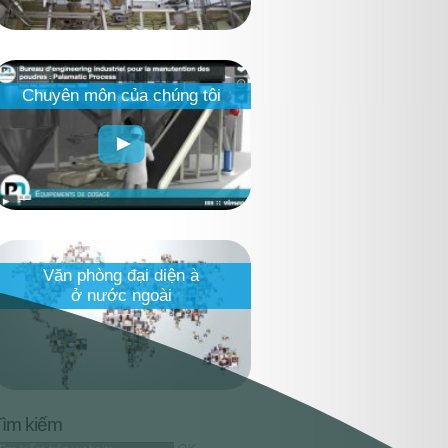
alamatic-notre-savoir-faire.jpg
Chuyên môn của chúng tôi
arte représentants
Văn phòng đại diện à
nternationaux
ở nước ngoài
ìm kiếm