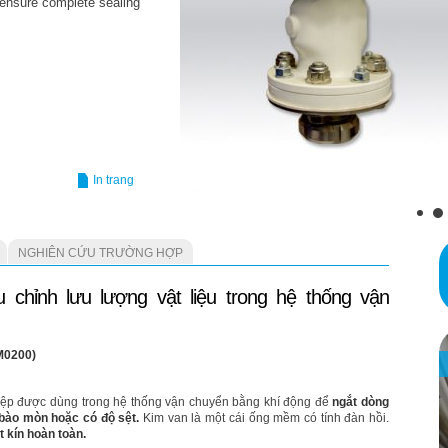
o ensure complete sealing
In trang
NGHIÊN CỨU TRƯỜNG HỢP
 chỉnh lưu lượng vật liệu trong hệ thống vận
L
M0200)
p
hiệp được dùng trong hệ thống vận chuyển bằng khí động để
ngắt dòng
 bào mòn hoặc có độ sệt.
Kim van là một cái ống mềm có tính đàn hồi.
ịt kín hoàn toàn.