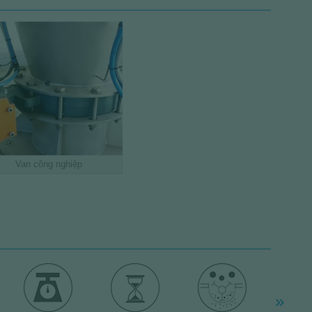
Van công nghiệp
Van bướm
o liệu, tạo độ kín và đóng kín
, phễu hoặc xilô có chứa các
i vật liệu dạng rời và dạng bột
»
XEM SẢN PHẨM