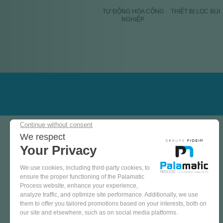
TỰ ĐỘNG HÓA CÔNG
THIẾT BỊ LỌC BỤI
NGHIỆP
CÁC LĨNH VIỆC HOẠT ĐỘNG
Đăng ký nhận newsletter