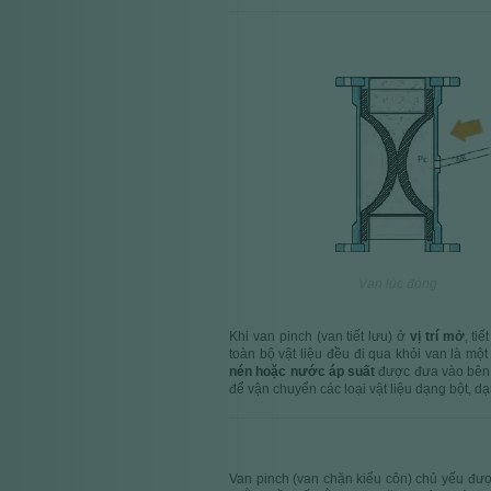
Vanne ouverte
Van lúc đóng
Khi van pinch (van tiết lưu) ở
vị trí mở
, ti
toàn bộ vật liệu đều đi qua khỏi van là mộ
nén hoặc nước áp suất
được đưa vào bên 
để vận chuyển các loại vật liệu dạng bột, dạ
Van pinch (van chặn kiểu côn) chủ yếu đượ