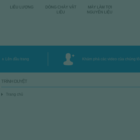
LIỀU LƯỢNG
DÒNG CHẢY VẬT
MÁY LÀM TƠI
THIẾT BỊ
LIỆU
NGUYÊN LIỆU
CHU
Lên đầu trang
Khám phá các video của chúng tô
TRÌNH DUYỆT
Trang chủ