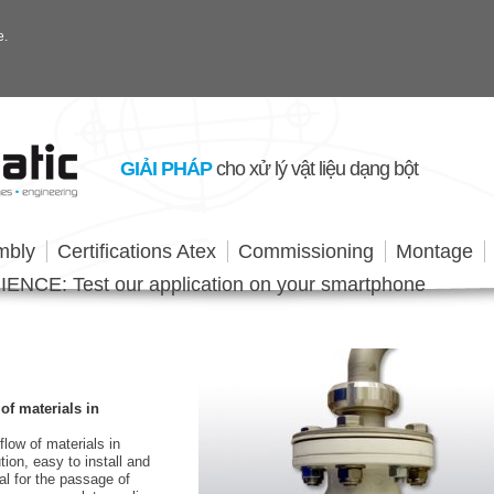
e.
GIẢI PHÁP
cho xử lý vật liệu dạng bột
mbly
Certifications Atex
Commissioning
Montage
NCE: Test our application on your smartphone
of materials in
flow of materials in
on, easy to install and
al for the passage of