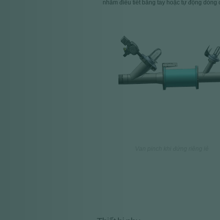
nhằm điều tiết bằng tay hoặc tự động dòng 
Implantation vanne manchon
Van pinch khi đứng riêng lẻ